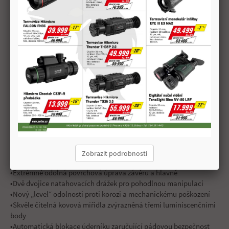
Délka hlavně
102 mm
CZ P-10 C je naprostá novinka v segmentu „striker fired“ pistolí
pro osobní ochranu a ozbrojené složky v kompaktní velikosti,
která je vhodná také pro skryté nošení.
CZ P-10 je další „level“ obranné a služební pistole, která vyniká
vysokou spolehlivostí, životností a kultivovaným zvládáním
výstřelu, na čemž se podílí jedinečný checkering a vynikající
úchop vyřešený pomocí nové ergonomické metodiky DiFEND.
Součástí balení jsou přídavné patky zásobníku navyšující jejich
kapacitu z 15 na 17 nábojů v ráži 9x19 a tři vyměnitelné hřbety
rukojeti pro individuální přizpůsobení její velikosti.
Zobrazit podrobnosti
Hlavní výhody:
•Extrémně odolná povrchová úprava závěru a hlavně
•Dvě dvojice natahovacích drážek pro pohodlnou manipulaci
•Nový „level“ odolnosti proti korozi a mechanickému poškození
•Skvěle čitelná kovová mířidla zvýrazněná třemi luminiscenčními
body
•Automatická blokace úderníku zaručující pádovou bezpečnost