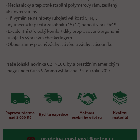
•Mechanicky a teplotně stabilní polymerový rám, zesílený
skelnými vlákny
•Tři vyměnitelné hřbety rukojeti velikosti S, M, L
•Výjimečná kapacita zásobníku 15 (17) nábojů v ráži 9x19
•Excelentní střelecký komfort díky propracované ergonomii
rukojeti s výrazným checkeringem
•Oboustranný plochý záchyt závěru a záchyt zásobníku
Naše loňská novinka CZ P-10 C byla prestižním americkým
magazínem Guns & Ammo vyhlášená Pistolí roku 2017.
Doprava zdarma
Možnost
Kvalitní
Rychlá expedice
nad 2 000 Kč
osobního odběru
materiál
prodejna.myslivost@petex.cz