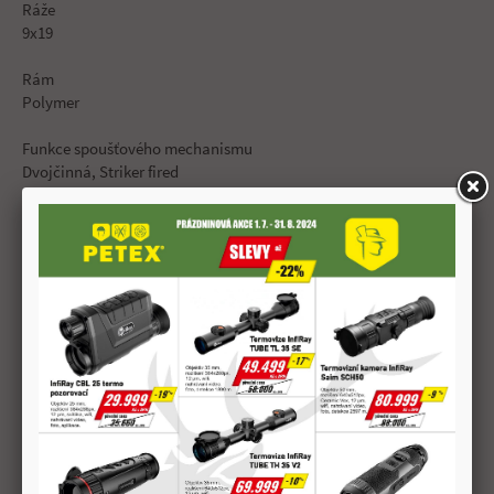
Ráže
9x19
Rám
Polymer
Funkce spoušťového mechanismu
Dvojčinná, Striker fired
Bezpečnostní prvky
Blokace zápalníku (pádová pojistka), Pojistka spouště (pádová
pojistka), pojistka táhla spouště
Mířidla
Luminiscenční, Tritiové
Kapacita zásobníku
9x19 (15) .40 S&W (12)
Celkové rozměry (v/š/d)
132x32,2x187 mm