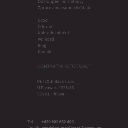
Odstoupení od smlouvy
Zpracování osobních údajů
Úvod
O firmě
Náhradní plnění
Velikosti
Blog
Kontakt
KONTAKTNÍ INFORMACE
PETEX Jihlava s.r.o.
U Pivovaru 4328/13
586 01 Jihlava
Tel.:
+420 602 652 400
Email:
prodejna.myslivost@petex.cz