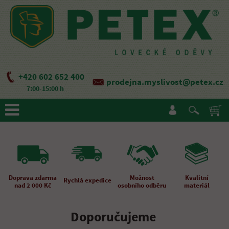
+420 602 652 400
prodejna.myslivost@petex.cz
7:00-15:00 h
Doprava zdarma
Možnost
Kvalitní
Rychlá expedice
nad 2 000 Kč
osobního odběru
materiál
Doporučujeme