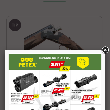
TIP
Broková kozlice ATA, SP-TRAP 12/70, 76cm
29 799,3 Kč
DETAIL
není skladem