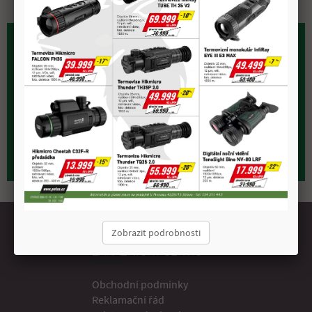
prodejna.myslivost@petex.cz
+420 602 652 400
Newsletter
Zobrazit podrobnosti
ZÁKAZNICKÝ SERVIS
Obchodní podmínky
Reklamační řád