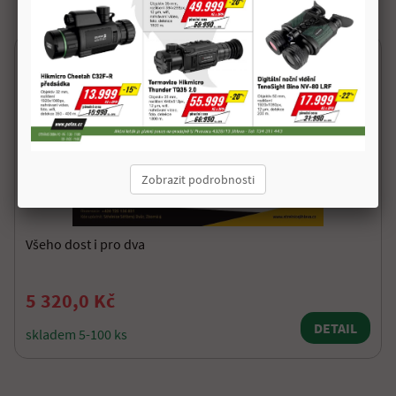
Zobrazit podrobnosti
Všeho dost i pro dva
5 320,0 Kč
DETAIL
skladem 5-100 ks