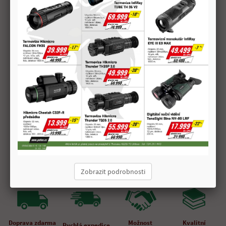
vzdálenosti jak při sportovní a taktické střelbě, tak zároveň při
lovu na naháňkách. K pohotovému zamíření slouží červený bod ve
velikosti 2 MOA. Kolimátor je voděodolný a plněný suchým
dusíkem.
Ovládání červeného bodu
Ovládání červeného bodu je umístěno na pravé straně kolimátoru
a je rozděleno do 11 stupňů intenzity. Je zde použita baterie
CR2032.
Jméno Hodnota
Zvětšení 1x
Průměr objektivu 20mm
Rektifikace 1 díl = 1 MOA, rozsah ? 100 MOA
Hmotnost 130g
Zobrazit podrobnosti
Doprava zdarma
Možnost
Kvalitní
Rychlá expedice