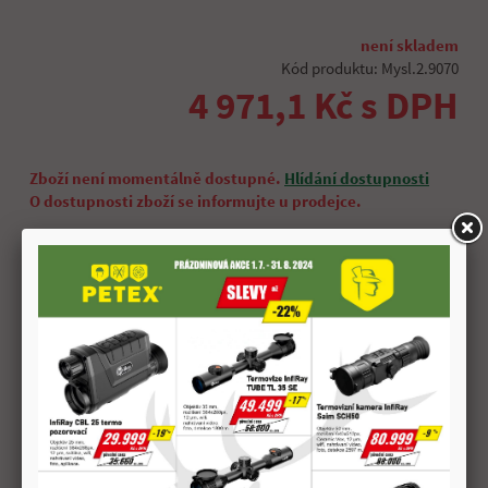
není skladem
Kód produktu: Mysl.2.9070
4 971,1 Kč s DPH
Zboží není momentálně dostupné.
Hlídání dostupnosti
O dostupnosti zboží se informujte u prodejce.
Hlídání dostupnosti
Rychlý dotaz na prodejce
sdílet
Popis produktu
Kolimátor FOMEI Foreman RDT2 je vhodný pro střelbu na krátké