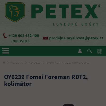
+420 602 652 400
prodejna.myslivost@petex.cz
7:00-15:00 h
Puškohledy
Naháňkové
OY6239 Fomei Foreman RDT2, kolimátor
OY6239 Fomei Foreman RDT2,
kolimátor