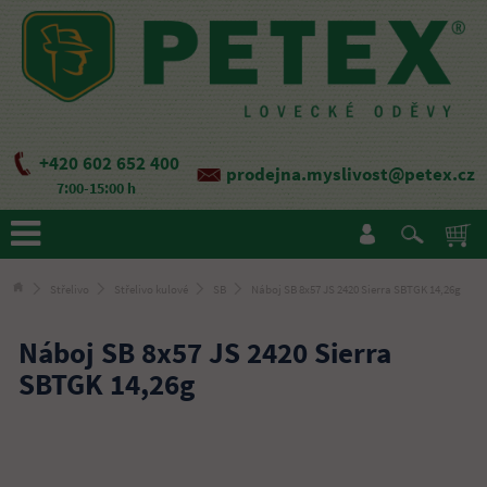
+420 602 652 400
prodejna.myslivost@petex.cz
7:00-15:00 h
Střelivo
Střelivo kulové
SB
Náboj SB 8x57 JS 2420 Sierra SBTGK 14,26g
Náboj SB 8x57 JS 2420 Sierra
SBTGK 14,26g