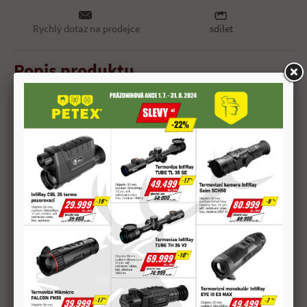
Rychlý dotaz na prodejce
sdílet
Popis produktu
Číslo: 2420
SBT
Hmotnost střely: 220 grs
14,26 g
Hmotnost: 28,6 g
Délka: 79 mm
Rychlost V0: 733 m/s
V100: 679 m/s
V200: 621 m/s
Energie E0: 3831 J
E100: 3287 J
E200: 2752 J
Délka hlavně: 60 cm
Převýšení 50 m: 0 cm
100 m: 0 cm