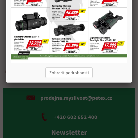
200 m: -16,6 cm
ONV: 152 m
Převýšení pro ONV 50 m: 1,9 cm
100 m: 3,8 cm
200 m: -9,1 cm
Doprava zdarma
Možnost
Kvalitní
Zobrazit podrobnosti
Rychlá expedice
nad 2 000 Kč
osobního odběru
materiál
prodejna.myslivost@petex.cz
+420 602 652 400
Newsletter