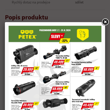
Rychlý dotaz na prodejce
sdílet
Popis produktu
Číslo: 2970
XRG
Hmotnost střely: 180 grs
11,7 g
Hmotnost náboje: 25,9 g
Délka náboje: 71,1 mm
Rychlost V0: 795 m/s
V100: 697 m/s
V200: 598 m/s
Energie E0: 3697 J
E100: 2842 J
E200: 2094 J
Délka hlavně: 60 cm
Převýšení 50 m: -0,3 cm
100 m: 0 cm
200 m: -15,8 cm