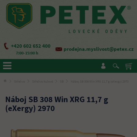
+420 602 652 400
prodejna.myslivost@petex.cz
7:00-15:00 h
Střelivo
Střelivo kulové
SB
Náboj SB 308 Win XRG 11,7 g (eXergy) 2970
Náboj SB 308 Win XRG 11,7 g
(eXergy) 2970