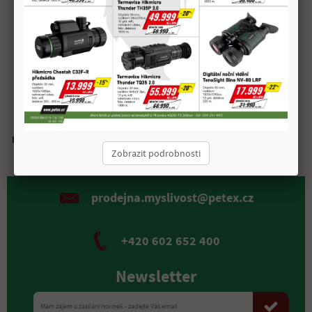
ONV: 157 m
Převýšení pro ONV 50 m: 1,7 cm
100 m: 3,9 cm
200 m: -8,1 cm
Doprava zdarma
Možnost
Kvalitní
Rychlá expedice
nad 2 000 Kč
osobního odběru
materiál
Zobrazit podrobnosti
prodejna.myslivost@petex.cz
+420 602 652 400
Newsletter