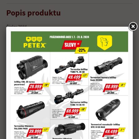
Popis produktu
Číslo: 2934
SP
Hmotnost střely: 150 grs
9,7 g
Materiál pláště: CuZn 10
Hmotnost náboje: 21,3 g
Délka náboje: 62,7 mm
Rychlost V0: 728 m/s
V100: 616 m/s
V200: 507 m/s
Energie E0: 2570 J
E100: 1840 J
E200: 1249 J
Délka hlavně: 60 cm
Převýšení 50 m: 0,3 cm
100 m: 0 cm
200 m: -21,8 cm
ONV: 141 m