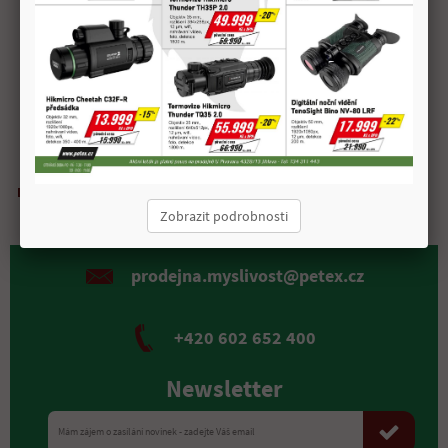
Převýšení pro ONV 50 m: 2,1 cm
100 m: 3,7 cm
200 m: -14,5 cm
Doprava zdarma
Možnost
Kvalitní
Rychlá expedice
nad 2 000 Kč
osobního odběru
materiál
Zobrazit podrobnosti
prodejna.myslivost@petex.cz
+420 602 652 400
Newsletter