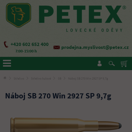
+420 602 652 400
prodejna.myslivost@petex.cz
7:00-15:00 h
Střelivo
Střelivo kulové
SB
Náboj SB 270 Win 2927 SP 9,7g
Náboj SB 270 Win 2927 SP 9,7g