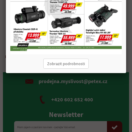
Převýšení pro ONV 50 m: 1,7 cm
100 m: 3,9 cm
200 m: -8,5 cm
Doprava zdarma
Možnost
Kvalitní
Rychlá expedice
nad 2 000 Kč
osobního odběru
materiál
Zobrazit podrobnosti
prodejna.myslivost@petex.cz
+420 602 652 400
Newsletter