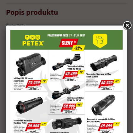
Popis produktu
Číslo: 2927
SP
Hmotnost: 150 grs
9,7 g
Materiál pláště: CuZn 10
Hmotnost náboje: 25,4 g
Délka náboje: 2,3 mm
Rychlost V0: 805 m/s
V100: 691 m/s
V200: 579 m/s
Energie E0: 3143 J
E100: 2316 J
E200: 1625 J
Délka hlavně: 60 cm
Převýšení 50 m: -0,3 cm
100 m: 0 cm
200 m: -16,2 cm
ONV: 156 m