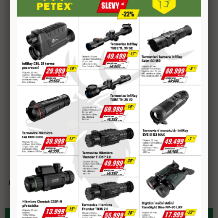
Rychlý dotaz na prodejce
sdílet
Popis produktu
Universální náboj SB Vega
Ráže: 16 × 70
Průměr broku: 3,0mm
Rychlost m/s: 395
Zátka Materiál: Plast
Kování: 10mm
Náplň: 30g
Doprava zdarma
Možnost
Kvalitní
Rychlá expedice
nad 2 000 Kč
osobního odběru
materiál