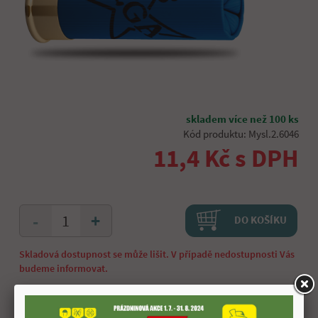
skladem více než 100 ks
Kód produktu: Mysl.2.6046
11,4 Kč s DPH
+
-
DO KOŠÍKU
Skladová dostupnost se může lišit. V případě nedostupnosti Vás
budeme informovat.