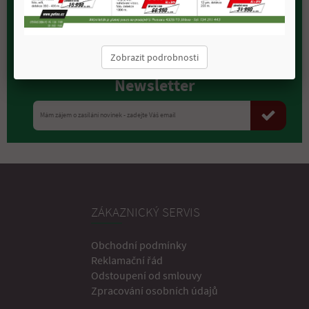
prodejna.myslivost@petex.cz
+420 602 652 400
Zobrazit podrobnosti
Newsletter
ZÁKAZNICKÝ SERVIS
Obchodní podmínky
Reklamační řád
Odstoupení od smlouvy
Zpracování osobních údajů