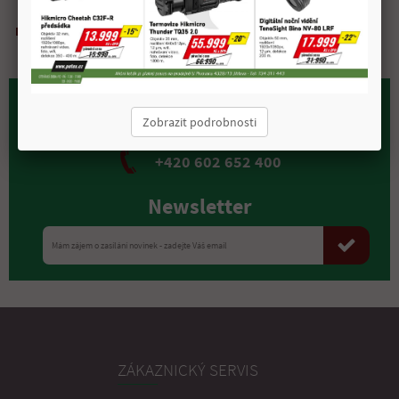
Doprava zdarma
Možnost
Kvalitní
Rychlá expedice
nad 2 000 Kč
osobního odběru
materiál
prodejna.myslivost@petex.cz
Zobrazit podrobnosti
+420 602 652 400
Newsletter
ZÁKAZNICKÝ SERVIS