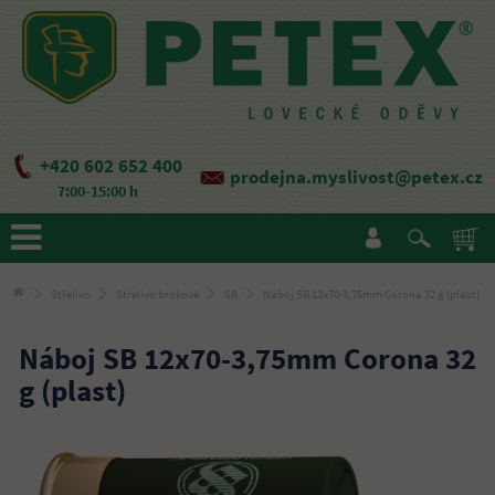
+420 602 652 400
prodejna.myslivost@petex.cz
7:00-15:00 h
Střelivo
Střelivo brokové
SB
Náboj SB 12x70-3,75mm Corona 32 g (plast)
Náboj SB 12x70-3,75mm Corona 32
g (plast)