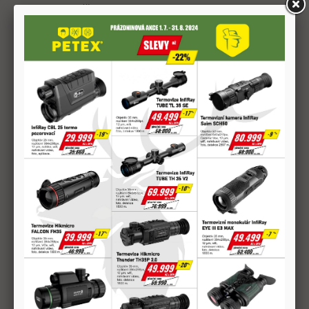
sdílet
Popis produktu
Náboj je velmi vhodný pro praktickou střelbu na kovové terče, ale
poslouží rovněž i ke střelbě na holuby ze služebních brokovnic bez
zahrdlení.
Brokové střelivo S&B 12/70 Corona
•Ráže: 12/70
•Velikost broku: 3,5mm
•Navážka: 32g
•Počáteční rychlost: 385 m/s
•Kování: 12,5mm
•Balení: 25ks