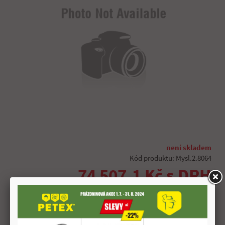
není skladem
Kód produktu: Mysl.2.8064
74 507,1 Kč s DPH
Zboží není momentálně dostupné.
Hlídání dostupnosti
O dostupnosti zboží se informujte u prodejce.