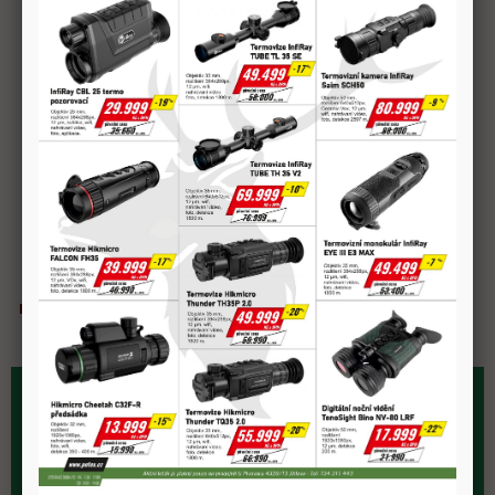
Hlídání dostupnosti
Rychlý dotaz na prodejce
sdílet
Doprava zdarma
Možnost
Kvalitní
Rychlá expedice
nad 2 000 Kč
osobního odběru
materiál
prodejna.myslivost@petex.cz
+420 602 652 400