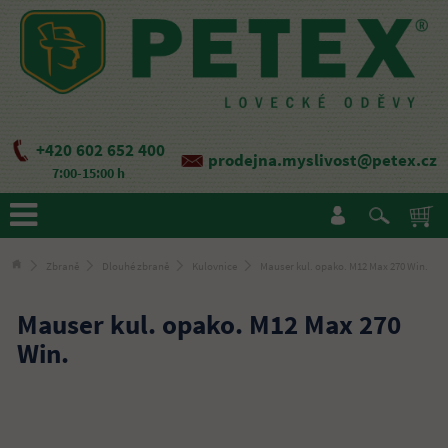
+420 602 652 400
prodejna.myslivost@petex.cz
7:00-15:00 h
Zbraně
Dlouhé zbraně
Kulovnice
Mauser kul. opako. M12 Max 270 Win.
Mauser kul. opako. M12 Max 270
Win.