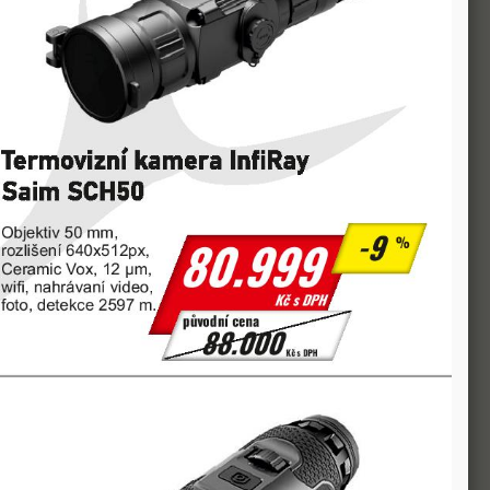
ím krytky objektivu. Jádro 384x288 px / 12µm,
dně jasné zobrazení pozorovaného cíle. Vysoce
 porostu. Termovizní monokuláry řady InfiRay EYE III