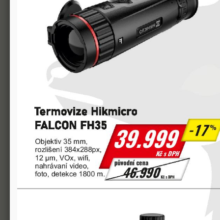
integrovaná paměť s velkou kapacitou
čtyři barevné palety obrazu
nastavení režimu scény (les, město, otevřená krajina
Wi-Fi
podpora App (InfiRay outdoor)
propojení více zařízení pomocí funkce mobilní hospo
automatická kalibrace
PIP - sledování obrazu v obraze
Ultraclear režim zobrazující detaily i ve špatných k
nastavení režimu bílé (teplá bílá / studená bílá)
integrovaný digitální kompas
vestavěná dobíjecí baterie s dlouhým provozním ča
magnetický rychlonabíjecí kabel (nabití baterie na 
možnost dobíjení přes externí napájecí zdroj - powe
Základní specifikace:
Model Eye III E3Max
Rozlišení, typ jádra 384x288 px, nechlazené VOx
Velikost px 12 µm