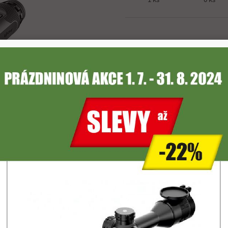
Skladová dostupnost se může liš