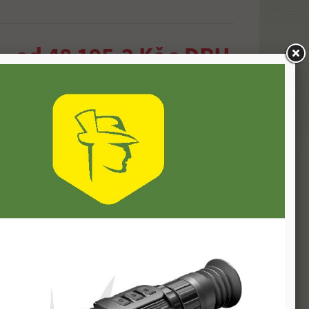
od 48 195,2 Kč s DPH
it. V případě nedostupnosti Vás budeme informovat.