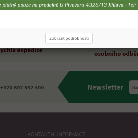
Proč nakupovat u nás?
Zobrazit podrobnosti
Možnost
ychlá expedice
osobního odbě
Newsletter
+420 602 652 400
KONTAKTNÍ INFORMACE