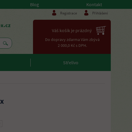
Blog
Kontakt
Registrace
Přihlášení
x.cz
Váš košík je prázdný
Do dopravy zdarma Vám zbývá
2 000,0 Kč s DPH.
Střelivo
ax
2