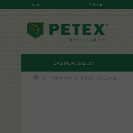
Úvod
O firmě
ZÁŽITKOVÉ BALÍČKY
Puškohledy
InfiRay EYE E3 Max