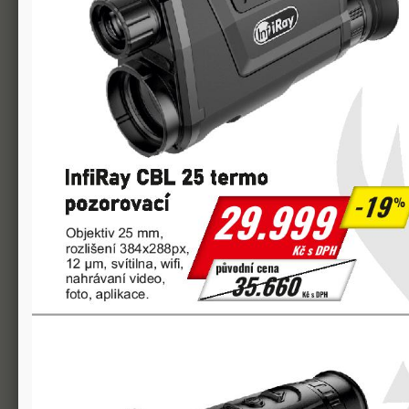
Popis produktu
Termovizní monokulár s mimořádně jasným obrazem,
35mm objektiv, detekční vzdálenost 1800 m, Wi-Fi a 
výkonný detektor poskytuje kvalitní obraz za všech p
jsou nezbytným vybavením pro veškeré myslivecké ak
Vlastnosti:
termovizní monokulár řady InfiRay Eye III
rychlé zapnutí / vypnutí pouhým sejmutím / nasazení
snadné ovládání otočením nebo stiskem ovládacího
vysoce výkonný infračervený detektor zobrazuje i dr
OLED displej s vysokým rozlišením zaručuje vysoce kv
odolné tělo kompaktních rozměrů dobře padne do je
dlouhá detekční vzdálenost
ostřící objektiv
mikrofon
možnost pořízení snímků a videa včetně zvuku