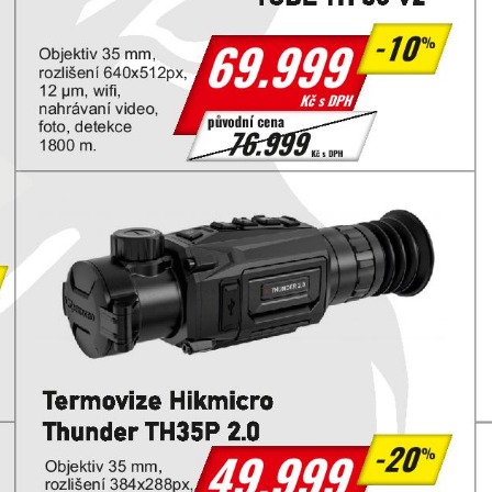
, zaměření)
t
limatických podmínkách (za deště, mlhy apod.)
sem
90% za jednu hodinu)
rbanku