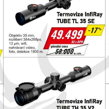
 snadným ovládáním pomocí rolovací kolečka a spuštěním pouhým sejmut
další funkce.Termovizní monokulár řady InfiRay EYE III poskytuje mimořá
ovětrnostních podmínek, ve dne i v noci, na otevřených polích i v hustém
tivity, pozorování přírody nebo ostrahu majetku.
m krytky objektivu
 kolečka
obné detaily
alitní obraz
dné ruky