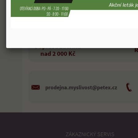
Doprava zdarma
R
nad 2 000 Kč
prodejna.myslivost@petex.cz
ZÁKAZNICKÝ SERVIS