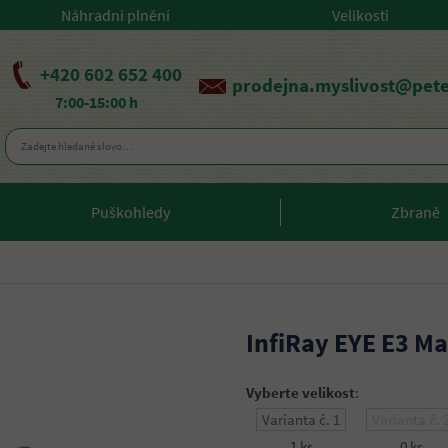
Náhradní plnění
Velikosti
+420 602 652 400
prodejna.myslivost@pete
7:00-15:00 h
Puškohledy
Zbraně
InfiRay EYE E3 M
Vyberte velikost
:
Varianta č. 1
Varianta č. 
1 ks
0 ks