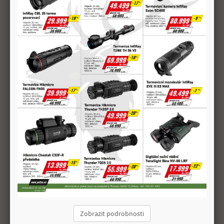
jednu z nejdůležitějších částí
mysliveckého oděvu.
Celý článek
MYSLIVECKÉ ČEPICE A
KLOBOUKY
Ať už jen tak na
pochůzky do přírody
nebo na lov, myslivec
nikdy nezapomene svou
mysliveckou čepici nebo
Zobrazit podrobnosti
klobouk.