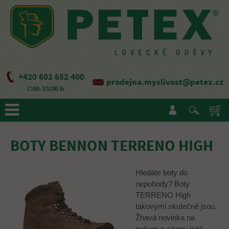
+420 602 652 400
prodejna.myslivost@petex.cz
7:00-15:00 h
BOTY BENNON TERRENO HIGH
Hledáte boty do
nepohody? Boty
TERRENO High
takovými skutečně jsou.
Žhavá novinka na
našem e-shopu jistě