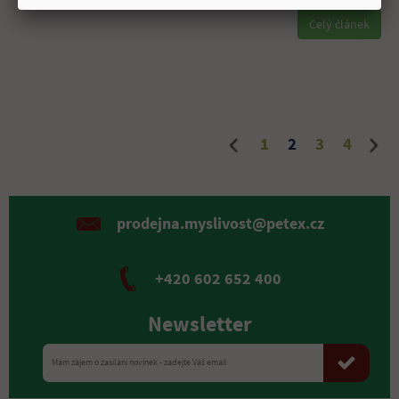
Celý článek
1
2
3
4
prodejna.myslivost@petex.cz
+420 602 652 400
Newsletter